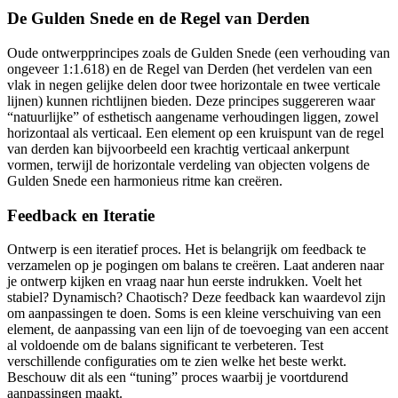
De Gulden Snede en de Regel van Derden
Oude ontwerpprincipes zoals de Gulden Snede (een verhouding van
ongeveer 1:1.618) en de Regel van Derden (het verdelen van een
vlak in negen gelijke delen door twee horizontale en twee verticale
lijnen) kunnen richtlijnen bieden. Deze principes suggereren waar
“natuurlijke” of esthetisch aangename verhoudingen liggen, zowel
horizontaal als verticaal. Een element op een kruispunt van de regel
van derden kan bijvoorbeeld een krachtig verticaal ankerpunt
vormen, terwijl de horizontale verdeling van objecten volgens de
Gulden Snede een harmonieus ritme kan creëren.
Feedback en Iteratie
Ontwerp is een iteratief proces. Het is belangrijk om feedback te
verzamelen op je pogingen om balans te creëren. Laat anderen naar
je ontwerp kijken en vraag naar hun eerste indrukken. Voelt het
stabiel? Dynamisch? Chaotisch? Deze feedback kan waardevol zijn
om aanpassingen te doen. Soms is een kleine verschuiving van een
element, de aanpassing van een lijn of de toevoeging van een accent
al voldoende om de balans significant te verbeteren. Test
verschillende configuraties om te zien welke het beste werkt.
Beschouw dit als een “tuning” proces waarbij je voortdurend
aanpassingen maakt.