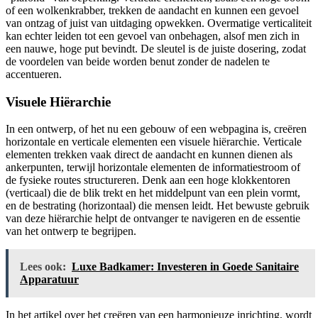
of een wolkenkrabber, trekken de aandacht en kunnen een gevoel
van ontzag of juist van uitdaging opwekken. Overmatige verticaliteit
kan echter leiden tot een gevoel van onbehagen, alsof men zich in
een nauwe, hoge put bevindt. De sleutel is de juiste dosering, zodat
de voordelen van beide worden benut zonder de nadelen te
accentueren.
Visuele Hiërarchie
In een ontwerp, of het nu een gebouw of een webpagina is, creëren
horizontale en verticale elementen een visuele hiërarchie. Verticale
elementen trekken vaak direct de aandacht en kunnen dienen als
ankerpunten, terwijl horizontale elementen de informatiestroom of
de fysieke routes structureren. Denk aan een hoge klokkentoren
(verticaal) die de blik trekt en het middelpunt van een plein vormt,
en de bestrating (horizontaal) die mensen leidt. Het bewuste gebruik
van deze hiërarchie helpt de ontvanger te navigeren en de essentie
van het ontwerp te begrijpen.
Lees ook:
Luxe Badkamer: Investeren in Goede Sanitaire
Apparatuur
In het artikel over het creëren van een harmonieuze inrichting, wordt