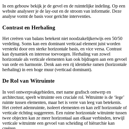
In een gebouw bekijk je de gevel en de ruimtelijke indeling. Op een
website analyseer je de lay-out en de stroom van informatie. Deze
analyse vormt de basis voor gerichte interventies.
Contrast en Herhaling
Het creëren van balans betekent niet noodzakelijkerwijs een 50/50
verdeling. Soms kan een dominant verticaal element juist worden
versterkt door een sterke horizontale basis, en vice versa. Contrast
kan dynamiek en interesse toevoegen. Herhaling van zowel
horizontale als verticale elementen kan ook bijdragen aan een gevoel
van orde en harmonie. Denk aan een rij identieke ramen (horizontale
herhaling) in een hoge muur (verticaal dominant).
De Rol van Witruimte
In veel ontwerpvakgebieden, met name grafisch ontwerp en
architectuur, speelt witruimte een cruciale rol. Witruimte is de ‘lege’
ruimte tussen elementen, maar het is verre van leeg van betekenis.
Het creëert ademruimte, isoleert elementen en kan zelf horizontale of
verticale richting suggereren. Een ruime horizontale witruimte tussen
twee objecten kan ze meer horizontaal aan elkaar verbinden, terwijl
verticale witruimte een gevoel van scheiding of hiërarchie kan
creëren.