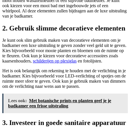
mooi houten wastafelmeubel of een stijlvolle badmeubel. Je kunt
ook kiezen voor een mooi bad met ingebouwde jets of een
whirlpool. Al deze elementen zullen bijdragen aan de luxe uitstraling
van je badkamer.
2. Gebruik slimme decoratieve elementen
Je kunt ook slim gebruik maken van decoratieve elementen om je
badkamer een luxe uitstraling te geven zonder veel geld uit te geven.
Kies bijvoorbeeld voor mooie planten en bloemen om de ruimte op
te fleuren. Ook kun je kiezen voor decoratieve accessoires zoals
kaarsenhouders,
schilderijen op plexiglas
en fotolijsten.
Het is ook belangrijk om rekening te houden met de verlichting in je
badkamer. Kies bijvoorbeeld voor LED-verlichting of spotjes om de
ruimte meer sfeer te geven. Ook kun je gebruik maken van dimmers
om de verlichting naar wens aan te passen.
Lees ook:
Met botanische prints en planten geef je je
badkamer een frisse uitstraling
3. Investeer in goede sanitaire apparatuur