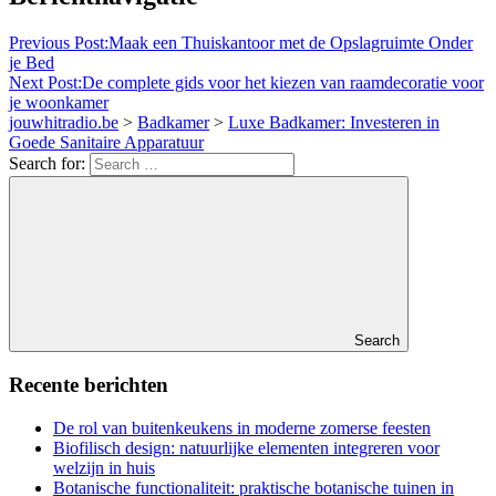
Previous Post:
Maak een Thuiskantoor met de Opslagruimte Onder
je Bed
Next Post:
De complete gids voor het kiezen van raamdecoratie voor
je woonkamer
jouwhitradio.be
>
Badkamer
>
Luxe Badkamer: Investeren in
Goede Sanitaire Apparatuur
Search for:
Search
Recente berichten
De rol van buitenkeukens in moderne zomerse feesten
Biofilisch design: natuurlijke elementen integreren voor
welzijn in huis
Botanische functionaliteit: praktische botanische tuinen in