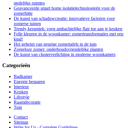
stedelijke ruimtes
Geavanceerde smart home isolatietechnologieën voor de
zomerhitte
De kunst van schaduwcreatie: innovatieve factoren voor
zomerse tuinen
Trendy keramiek: voeg ambachtelijke flair toe aan je keuken
Felle kleuren in de woonkamer: zomertransformaties met een
knal!
Het geheim van geurige zomertafels in de tuin
Zorgeloze zomer: onderhoudsvriendelijke planten
De kunst van clusterverlichting in moderne woonkamers
Categorieën
Badkamer
Energie besparen
Interieur
Keuken
Lifestyle
Raamdecoratie
Tuin
Contact
Sitemap
Write for Us - Complete Guidelines