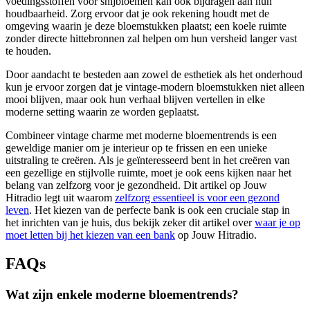
voedingsstoffen voor snijbloemen kan ook bijdragen aan hun
houdbaarheid. Zorg ervoor dat je ook rekening houdt met de
omgeving waarin je deze bloemstukken plaatst; een koele ruimte
zonder directe hittebronnen zal helpen om hun versheid langer vast
te houden.
Door aandacht te besteden aan zowel de esthetiek als het onderhoud
kun je ervoor zorgen dat je vintage-modern bloemstukken niet alleen
mooi blijven, maar ook hun verhaal blijven vertellen in elke
moderne setting waarin ze worden geplaatst.
Combineer vintage charme met moderne bloementrends is een
geweldige manier om je interieur op te frissen en een unieke
uitstraling te creëren. Als je geïnteresseerd bent in het creëren van
een gezellige en stijlvolle ruimte, moet je ook eens kijken naar het
belang van zelfzorg voor je gezondheid. Dit artikel op Jouw
Hitradio legt uit waarom
zelfzorg essentieel is voor een gezond
leven
. Het kiezen van de perfecte bank is ook een cruciale stap in
het inrichten van je huis, dus bekijk zeker dit artikel over
waar je op
moet letten bij het kiezen van een bank
op Jouw Hitradio.
FAQs
Wat zijn enkele moderne bloementrends?