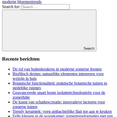
moderne bloementrends
Search for:
Search
Recente berichten
De rol van buitenkeukens in moderne zomerse feesten
Biofilisch design: natuurlijke elementen integreren voor
welzijn in huis
Botanische functionaliteit: praktische botanische tuinen in
stedelijke ruimtes
Geavanceerde smart home isolatietechnologieën voor de
zomerhitte
De kunst van schaduwcreatie: innovatieve factoren voor
zomerse tuinen
Trendy keramiek: voeg ambachtelijke flair toe aan je keuken
Felle kleuren in de woonkamer: zomertransformaties met een