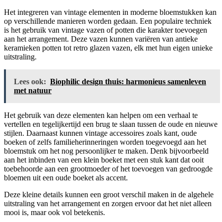
Het integreren van vintage elementen in moderne bloemstukken kan
op verschillende manieren worden gedaan. Een populaire techniek
is het gebruik van vintage vazen of potten die karakter toevoegen
aan het arrangement. Deze vazen kunnen variëren van antieke
keramieken potten tot retro glazen vazen, elk met hun eigen unieke
uitstraling.
Lees ook:
Biophilic design thuis: harmonieus samenleven
met natuur
Het gebruik van deze elementen kan helpen om een verhaal te
vertellen en tegelijkertijd een brug te slaan tussen de oude en nieuwe
stijlen. Daarnaast kunnen vintage accessoires zoals kant, oude
boeken of zelfs familieherinneringen worden toegevoegd aan het
bloemstuk om het nog persoonlijker te maken. Denk bijvoorbeeld
aan het inbinden van een klein boeket met een stuk kant dat ooit
toebehoorde aan een grootmoeder of het toevoegen van gedroogde
bloemen uit een oude boeket als accent.
Deze kleine details kunnen een groot verschil maken in de algehele
uitstraling van het arrangement en zorgen ervoor dat het niet alleen
mooi is, maar ook vol betekenis.