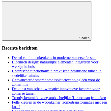
Search
Recente berichten
De rol van buitenkeukens in moderne zomerse feesten
Biofilisch design: natuurlijke elementen integreren voor
welzijn in huis
Botanische functionaliteit: praktische botanische tuinen in
stedelijke ruimtes
Geavanceerde smart home isolatietechnologieën voor de
zomerhitte
De kunst van schaduwcreatie: innovatieve factoren voor
zomerse tuinen
Trendy keramiek: voeg ambachtelijke flair toe aan je keuken
Felle kleuren in de woonkamer: zomertransformaties met een
knal!