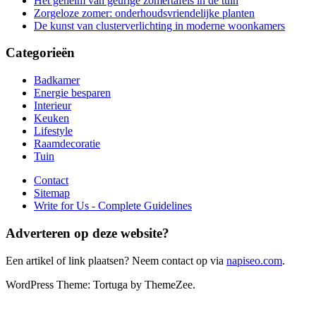
Het geheim van geurige zomertafels in de tuin
Zorgeloze zomer: onderhoudsvriendelijke planten
De kunst van clusterverlichting in moderne woonkamers
Categorieën
Badkamer
Energie besparen
Interieur
Keuken
Lifestyle
Raamdecoratie
Tuin
Contact
Sitemap
Write for Us - Complete Guidelines
Adverteren op deze website?
Een artikel of link plaatsen? Neem contact op via
napiseo.com
.
WordPress Theme: Tortuga by ThemeZee.