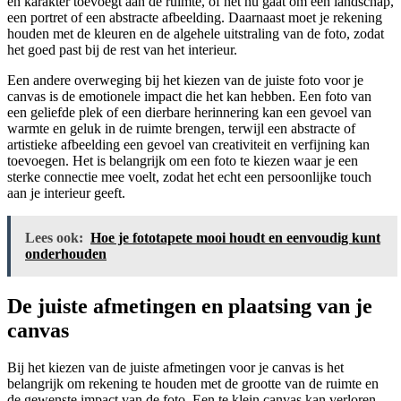
en karakter toevoegt aan de ruimte, of het nu gaat om een landschap,
een portret of een abstracte afbeelding. Daarnaast moet je rekening
houden met de kleuren en de algehele uitstraling van de foto, zodat
het goed past bij de rest van het interieur.
Een andere overweging bij het kiezen van de juiste foto voor je
canvas is de emotionele impact die het kan hebben. Een foto van
een geliefde plek of een dierbare herinnering kan een gevoel van
warmte en geluk in de ruimte brengen, terwijl een abstracte of
artistieke afbeelding een gevoel van creativiteit en verfijning kan
toevoegen. Het is belangrijk om een foto te kiezen waar je een
sterke connectie mee voelt, zodat het echt een persoonlijke touch
aan je interieur geeft.
Lees ook:
Hoe je fototapete mooi houdt en eenvoudig kunt
onderhouden
De juiste afmetingen en plaatsing van je
canvas
Bij het kiezen van de juiste afmetingen voor je canvas is het
belangrijk om rekening te houden met de grootte van de ruimte en
de gewenste impact van de foto. Een te klein canvas kan verloren