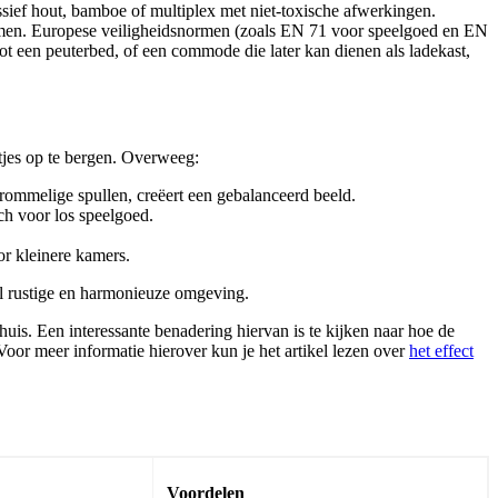
massief hout, bamboe of multiplex met niet-toxische afwerkingen.
omen. Europese veiligheidsnormen (zoals EN 71 voor speelgoed en EN
een peuterbed, of een commode die later kan dienen als ladekast,
tjes op te bergen. Overweeg:
rommelige spullen, creëert een gebalanceerd beeld.
sch voor los speelgoed.
or kleinere kamers.
el rustige en harmonieuze omgeving.
uis. Een interessante benadering hiervan is te kijken naar hoe de
Voor meer informatie hierover kun je het artikel lezen over
het effect
Voordelen