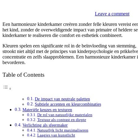
Leave a comment
Een harmonieuze kinderkamer creëren zonder felle kleuren vereist een
het kind, zonder de overweldigende impact van primaire of heldere sec
kinderkamer te realiseren die comfort en esthetiek combineert.
Kleuren spelen een significante rol in de beïnvloeding van stemming, g
strookt niet altijd met de principes van kinderpsychologie en prikkel
concentratie en zelfs slaapproblemen. Een harmonieuze kinderkamer i
bevorderen.
Table of Contents
De impact van neutrale paletten
Subtiele accenten en kleurcombinaties
Materiële keuzes en texturen
De rol van natuurlijke materialen
Textuur als contrast en diepte
Verlichting als sfeermaker
Natuurlijk licht maximaliseren
Laagjes van kunstlicht