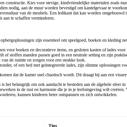
en en constructie. Kies voor stevige, kindvriendelijke materialen zoals 
 indien nodig, aan de muur worden bevestigd om kantelgevaar te voork
evensduur van de meubels. Een ledikant dat kan worden omgebouwd tot 
 aan te schaffen verminderen.
 opbergoplossingen zijn essentieel om speelgoed, boeken en kleding ne
n voor boeken en decoratieve items, en gesloten kasten of lades voor 
vilt of stoffen manden passen goed in een neutrale setting en zijn prakti
van de ruimte en zorgen voor een strakke look.
onder, of een bed met geïntegreerde lades, zijn slimme oplossingen vo
omen dat de kamer snel chaotisch wordt. Dit draagt bij aan een visue
is het belangrijk om ook aandacht te besteden aan de algehele sfeer in h
rwerken in de rust en harmonie die je in je leefomgeving wilt creëren. 
vorderen, kunnen kinderen beter ontspannen en zich ontwikkelen.
Tips