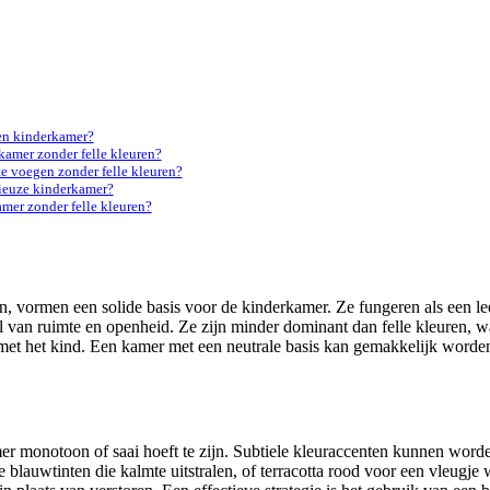
een kinderkamer?
kamer zonder felle kleuren?
te voegen zonder felle kleuren?
nieuze kinderkamer?
amer zonder felle kleuren?
nten, vormen een solide basis voor de kinderkamer. Ze fungeren als een
 van ruimte en openheid. Ze zijn minder dominant dan felle kleuren, w
 met het kind. Een kamer met een neutrale basis kan gemakkelijk worden
mer monotoon of saai hoeft te zijn. Subtiele kleuraccenten kunnen wor
 blauwtinten die kalmte uitstralen, of terracotta rood voor een vleug