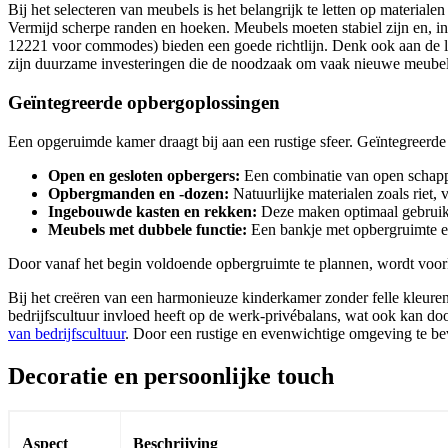
Bij het selecteren van meubels is het belangrijk te letten op material
Vermijd scherpe randen en hoeken. Meubels moeten stabiel zijn en,
12221 voor commodes) bieden een goede richtlijn. Denk ook aan de l
zijn duurzame investeringen die de noodzaak om vaak nieuwe meubels
Geïntegreerde opbergoplossingen
Een opgeruimde kamer draagt bij aan een rustige sfeer. Geïntegreerde
Open en gesloten opbergers:
Een combinatie van open schappe
Opbergmanden en -dozen:
Natuurlijke materialen zoals riet, 
Ingebouwde kasten en rekken:
Deze maken optimaal gebruik 
Meubels met dubbele functie:
Een bankje met opbergruimte er
Door vanaf het begin voldoende opbergruimte te plannen, wordt voork
Bij het creëren van een harmonieuze kinderkamer zonder felle kleuren 
bedrijfscultuur invloed heeft op de werk-privébalans, wat ook kan doo
van bedrijfscultuur
. Door een rustige en evenwichtige omgeving te be
Decoratie en persoonlijke touch
Aspect
Beschrijving