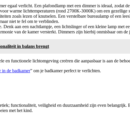
amer egaal verlicht. Een plafondlamp met een dimmer is ideaal, zodat de 
es voor warme lichttemperaturen (rond 2700K-3000K) om een gezellige sf
iviteiten zoals lezen of knutselen. Een verstelbare bureaulamp of een lee
ar niet te fel om te verblinden.
 Denk aan een nachtlampje, een lichtslinger of een kleine lamp met een
 harmonie van de kamer versterkt. Dimmers zijn hierbij onmisbaar om de j
naliteit in balans brengt
bele en functionele lichtomgeving creëren die aanpasbaar is aan de beh
er in de badkamer
” om je badkamer perfect te verlichten.
iek; functionaliteit, veiligheid en duurzaamheid zijn even belangrijk.
eien met het kind.