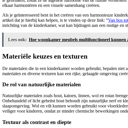
te gebruiken, zodat ze de algehele harmonie van de ruimte versterken i
elkaar harmoniëren en een visuele samenhang creëren.
Als je geïnteresseerd bent in het creëren van een harmonieuze kinderk
artikel dat je hierbij kan helpen, is te vinden op deze link: “
Van bos to
inrichting van de kinderkamer, wat kan bijdragen aan een rustige en s
Lees ook:
Hoe woonkamer meubels multifunctioneel kunnen zi
Materiële keuzes en texturen
De materialen die in een kinderkamer worden gebruikt, bepalen niet all
materialen en diverse texturen kan een rijke, gelaagde omgeving creëren
De rol van natuurlijke materialen
Natuurlijke materialen zoals hout, katoen, linnen, wol en rotan breng
Onbehandeld of licht gebeitst hout behoudt zijn natuurlijke nerf en 
slaapomgeving. Wol en vilt kunnen worden gebruikt voor vloerkleden
veiliger voor kinderen, omdat ze minder chemische bewerkingen onder
Textuur als contrast en diepte