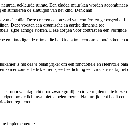
een neutraal gekleurde ruimte. Een gladde muur kan worden gecombineer
 en stimuleren de zintuigen van het kind. Denk aan:
s van chenille. Deze creëren een gevoel van comfort en geborgenheid.
ijnen. Deze voegen een organische en aardse dimensie toe.
ls, zijde-achtige stoffen. Deze zorgen voor contrast en een verfijnde u
he en uitnodigende ruimte die het kind stimuleert om te ontdekken en 
derkamer is het des te belangrijker om een functionele en sfeervolle bala
n kamer zonder felle kleuren speelt verlichting een cruciale rol bij het 
instroom van daglicht door zware gordijnen te vermijden en te kiezen voo
 helpen om de lichtinval niet te belemmeren. Natuurlijk licht heeft een
klokken reguleren.
ht te implementeren: