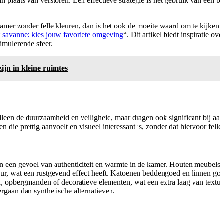
n plaats van verstoren. Een effectieve strategie is het gebruik van een 
amer zonder felle kleuren, dan is het ook de moeite waard om te kijken
t savanne: kies jouw favoriete omgeving
“. Dit artikel biedt inspiratie 
timulerende sfeer.
jn in kleine ruimtes
een de duurzaamheid en veiligheid, maar dragen ook significant bij aan 
 die prettig aanvoelt en visueel interessant is, zonder dat hiervoor fell
en een gevoel van authenticiteit en warmte in de kamer. Houten meubels, 
kleur, wat een rustgevend effect heeft. Katoenen beddengoed en linnen 
, opbergmanden of decoratieve elementen, wat een extra laag van text
gaan dan synthetische alternatieven.