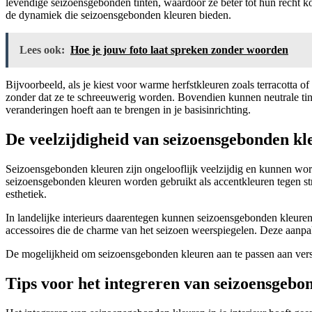
levendige seizoensgebonden tinten, waardoor ze beter tot hun recht ko
de dynamiek die seizoensgebonden kleuren bieden.
Lees ook:
Hoe je jouw foto laat spreken zonder woorden
Bijvoorbeeld, als je kiest voor warme herfstkleuren zoals terracotta 
zonder dat ze te schreeuwerig worden. Bovendien kunnen neutrale tint
veranderingen hoeft aan te brengen in je basisinrichting.
De veelzijdigheid van seizoensgebonden kle
Seizoensgebonden kleuren zijn ongelooflijk veelzijdig en kunnen worden
seizoensgebonden kleuren worden gebruikt als accentkleuren tegen str
esthetiek.
In landelijke interieurs daarentegen kunnen seizoensgebonden kleuren
accessoires die de charme van het seizoen weerspiegelen. Deze aanpak z
De mogelijkheid om seizoensgebonden kleuren aan te passen aan versch
Tips voor het integreren van seizoensgebon