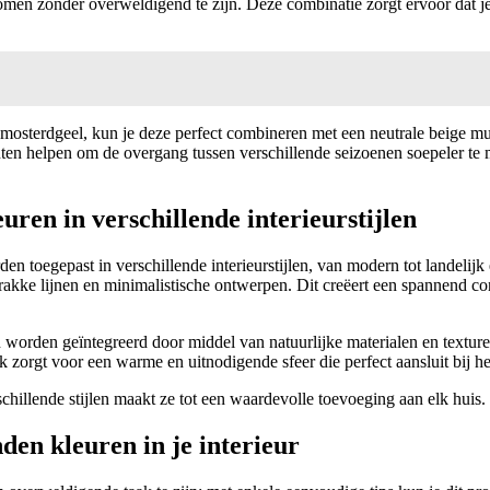
men zonder overweldigend te zijn. Deze combinatie zorgt ervoor dat je i
of mosterdgeel, kun je deze perfect combineren met een neutrale beige m
en helpen om de overgang tussen verschillende seizoenen soepeler te m
uren in verschillende interieurstijlen
 toegepast in verschillende interieurstijlen, van modern tot landelijk 
akke lijnen en minimalistische ontwerpen. Dit creëert een spannend con
 worden geïntegreerd door middel van natuurlijke materialen en texture
orgt voor een warme en uitnodigende sfeer die perfect aansluit bij het 
illende stijlen maakt ze tot een waardevolle toevoeging aan elk huis.
den kleuren in je interieur