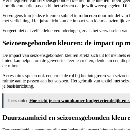
Het integreren van seizoensgebonden kleuren in je interieur hoeft ge
hoofdkleuren die passen bij het seizoen dat je wilt weerspiegelen. D
Vervolgens kun je deze kleuren subtiel introduceren door middel van 
met verlichting. Het juiste licht kan de impact van kleur aanzienlijk v
Vergeet niet dat zelfs kleine veranderingen, zoals het verwisselen van
Seizoensgebonden kleuren: de impact op m
De impact van seizoensgebonden kleuren strekt zich uit tot meubel
tinten kan helpen om de gewenste sfeer te creëren; denk aan een diepb
de ruimte.
Accessoires spelen ook een cruciale rol bij het integreren van seizo
ruimte aan te passen aan het seizoen. Het gebruik van textiel met sei
je basisinrichting.
Lees ook:
Hoe richt je een woonkamer budgetvriendelijk en sf
Duurzaamheid en seizoensgebonden kleuren:
Duurzaamheid is tegenwoordig een belangrijk aspect binnen interieur