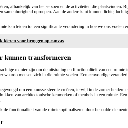
ren, afhankelijk van het seizoen en de activiteiten die plaatsvinden. B
en samenhorigheid oproepen. Aan de andere kant kunnen lichte, luchtig
imte kan leiden tot een significante verandering in hoe we ons voelen
ak kiezen voor bruggen op canvas
ur kunnen transformeren
achtige manier zijn om de uitstraling en functionaliteit van een ruimte 
ier waarop mensen zich in die ruimte voelen. Een eenvoudige veranderi
gevoegd om een knusse sfeer te creëren, terwijl in de zomer heldere en
ukken van architectonische kenmerken of meubels in een ruimte. Een m
.
ok de functionaliteit van de ruimte optimaliseren door bepaalde elemente
ur