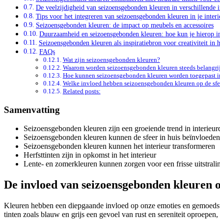
De veelzijdigheid van seizoensgebonden kleuren in verschillende in
Tips voor het integreren van seizoensgebonden kleuren in je interi
Seizoensgebonden kleuren: de impact op meubels en accessoires
Duurzaamheid en seizoensgebonden kleuren: hoe kun je hierop ins
Seizoensgebonden kleuren als inspiratiebron voor creativiteit in h
FAQs
Wat zijn seizoensgebonden kleuren?
Waarom worden seizoensgebonden kleuren steeds belangrijke
Hoe kunnen seizoensgebonden kleuren worden toegepast in 
Welke invloed hebben seizoensgebonden kleuren op de sfee
Related posts:
Samenvatting
Seizoensgebonden kleuren zijn een groeiende trend in interieur
Seizoensgebonden kleuren kunnen de sfeer in huis beïnvloeden
Seizoensgebonden kleuren kunnen het interieur transformeren
Herfsttinten zijn in opkomst in het interieur
Lente- en zomerkleuren kunnen zorgen voor een frisse uitstrali
De invloed van seizoensgebonden kleuren op
Kleuren hebben een diepgaande invloed op onze emoties en gemoedstoe
tinten zoals blauw en grijs een gevoel van rust en sereniteit oproepe