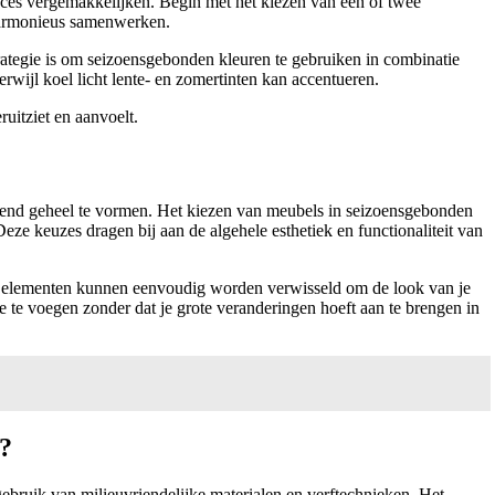
roces vergemakkelijken. Begin met het kiezen van één of twee
 harmonieus samenwerken.
rategie is om seizoensgebonden kleuren te gebruiken in combinatie
erwijl koel licht lente- en zomertinten kan accentueren.
ruitziet en aanvoelt.
gend geheel te vormen. Het kiezen van meubels in seizoensgebonden
ze keuzes dragen bij aan de algehele esthetiek en functionaliteit van
deze elementen kunnen eenvoudig worden verwisseld om de look van je
e te voegen zonder dat je grote veranderingen hoeft aan te brengen in
r?
ebruik van milieuvriendelijke materialen en verftechnieken. Het