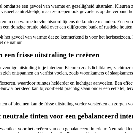
al omdat ze een gevoel van warmte en gezelligheid uitstralen. Kleuren zo
een visueel aantrekkelijk, maar ze roepen ook gevoelens op die verband 
ren in een warme toevluchtsoord tijdens de koudere maanden. Een voorb
 een donzige oranje plaid over een olijfgroene bank of rustieke houten
 ook het gevoel van warmte dat zo kenmerkend is voor het herfstseizoen.
t de natuur.
een frisse uitstraling te creëren
levendige uitstraling in je interieur. Kleuren zoals lichtblauw, zachtr
en zich ontspannen en verfrist voelen, zoals woonkamers of slaapkamers
flecteren, waardoor ruimtes helderder en luchtiger aanvoelen. Een effec
lauw vloerkleed kan bijvoorbeeld prachtig staan onder een eettafel, te
en of bloemen kan de frisse uitstraling verder versterken en zorgen voor
neutrale tinten voor een gebalanceerd inte
sentieel voor het creëren van een gebalanceerd interieur. Neutrale kleu