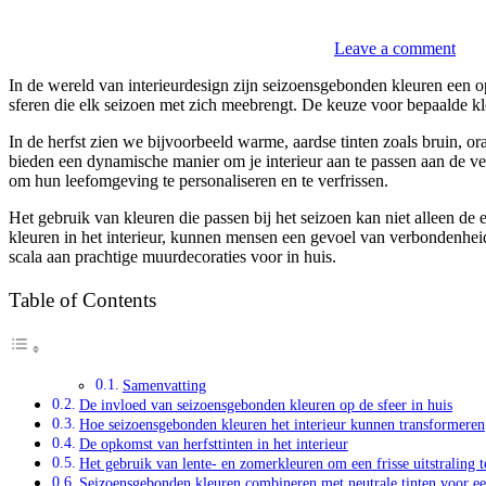
Leave a comment
In de wereld van interieurdesign zijn seizoensgebonden kleuren een o
sferen die elk seizoen met zich meebrengt. De keuze voor bepaalde kle
In de herfst zien we bijvoorbeeld warme, aardse tinten zoals bruin, o
bieden een dynamische manier om je interieur aan te passen aan de v
om hun leefomgeving te personaliseren en te verfrissen.
Het gebruik van kleuren die passen bij het seizoen kan niet alleen 
kleuren in het interieur, kunnen mensen een gevoel van verbondenheid
scala aan prachtige muurdecoraties voor in huis.
Table of Contents
Samenvatting
De invloed van seizoensgebonden kleuren op de sfeer in huis
Hoe seizoensgebonden kleuren het interieur kunnen transformeren
De opkomst van herfsttinten in het interieur
Het gebruik van lente- en zomerkleuren om een frisse uitstraling t
Seizoensgebonden kleuren combineren met neutrale tinten voor ee