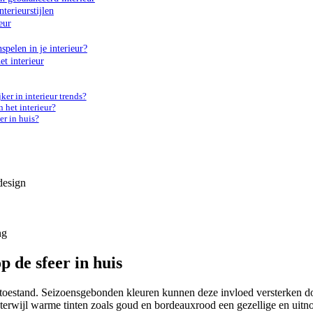
terieurstijlen
eur
pelen in je interieur?
et interieur
r in interieur trends?
het interieur?
r in huis?
design
ng
 de sfeer in huis
stand. Seizoensgebonden kleuren kunnen deze invloed versterken door 
n, terwijl warme tinten zoals goud en bordeauxrood een gezellige en ui