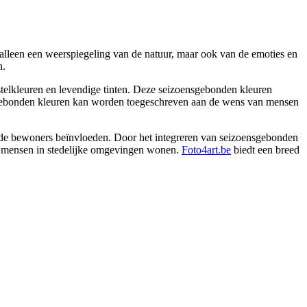
 alleen een weerspiegeling van de natuur, maar ook van de emoties en
n.
astelkleuren en levendige tinten. Deze seizoensgebonden kleuren
ensgebonden kleuren kan worden toegeschreven aan de wens van mensen
an de bewoners beïnvloeden. Door het integreren van seizoensgebonden
eel mensen in stedelijke omgevingen wonen.
Foto4art.be
biedt een breed