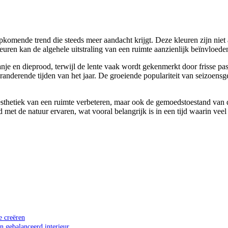
pkomende trend die steeds meer aandacht krijgt. Deze kleuren zijn niet
uren kan de algehele uitstraling van een ruimte aanzienlijk beïnvloede
ranje en dieprood, terwijl de lente vaak wordt gekenmerkt door frisse p
eranderende tijden van het jaar. De groeiende populariteit van seizo
de esthetiek van een ruimte verbeteren, maar ook de gemoedstoestand v
 met de natuur ervaren, wat vooral belangrijk is in een tijd waarin v
e creëren
n gebalanceerd interieur