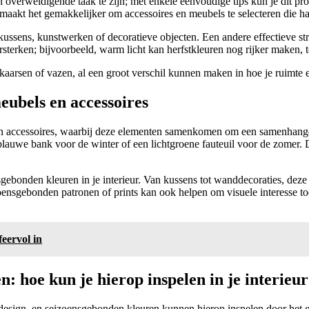
en overweldigende taak te zijn; met enkele eenvoudige tips kun je dit p
it maakt het gemakkelijker om accessoires en meubels te selecteren die
kussens, kunstwerken of decoratieve objecten. Een andere effectieve st
ersterken; bijvoorbeeld, warm licht kan herfstkleuren nog rijker maken, t
 kaarsen of vazen, al een groot verschil kunnen maken in hoe je ruimte e
eubels en accessoires
s en accessoires, waarbij deze elementen samenkomen om een samenhan
lauwe bank voor de winter of een lichtgroene fauteuil voor de zomer. De
ensgebonden kleuren in je interieur. Van kussens tot wanddecoraties, 
zoensgebonden patronen of prints kan ook helpen om visuele interesse to
eervol in
 hoe kun je hierop inspelen in je interieu
design, en seizoensgebonden kleuren kunnen hierop inspelen door het g