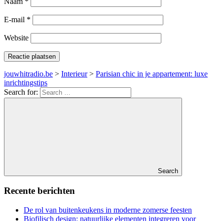
Naam
*
E-mail
*
Website
jouwhitradio.be
>
Interieur
>
Parisian chic in je appartement: luxe
inrichtingstips
Search for:
Search
Recente berichten
De rol van buitenkeukens in moderne zomerse feesten
Biofilisch design: natuurlijke elementen integreren voor