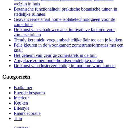
welzijn in huis
Botanische functionaliteit: praktische botanische tuinen in
stedelijke ruimtes
Geavanceerde smart home isolatietechnologieën voor de
zomerhitte
De kunst van schaduwcreatie: innovatieve factoren voor
zomerse tuinen
Trendy keramiek: voeg ambachtelijke flair toe aan je keuken
Felle kleuren in de woonkamer: zomertransformaties met een
knal!
Het geheim van geurige zomertafels in de tuin
Zorgeloze zomer: onderhoudsvriendelijke planten
De kunst van clusterverlichting in moderne woonkamers
Categorieën
Badkamer
Energie besparen
Interieur
Keuken
Lifestyle
Raamdecoratie
Tuin