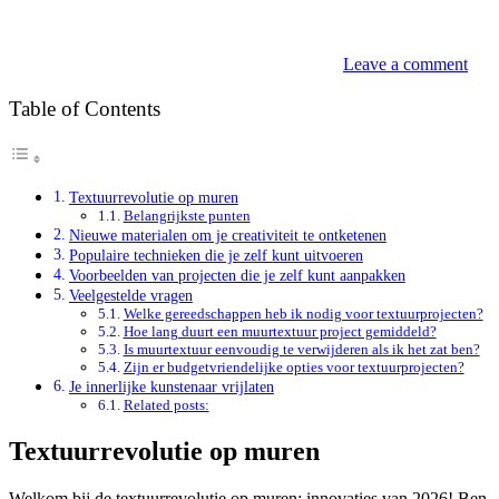
Leave a comment
Table of Contents
Textuurrevolutie op muren
Belangrijkste punten
Nieuwe materialen om je creativiteit te ontketenen
Populaire technieken die je zelf kunt uitvoeren
Voorbeelden van projecten die je zelf kunt aanpakken
Veelgestelde vragen
Welke gereedschappen heb ik nodig voor textuurprojecten?
Hoe lang duurt een muurtextuur project gemiddeld?
Is muurtextuur eenvoudig te verwijderen als ik het zat ben?
Zijn er budgetvriendelijke opties voor textuurprojecten?
Je innerlijke kunstenaar vrijlaten
Related posts:
Textuurrevolutie op muren
Welkom bij de textuurrevolutie op muren: innovaties van 2026! Ben