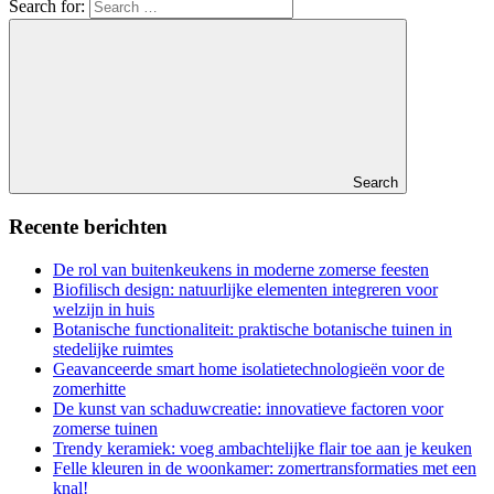
Search for:
Search
Recente berichten
De rol van buitenkeukens in moderne zomerse feesten
Biofilisch design: natuurlijke elementen integreren voor
welzijn in huis
Botanische functionaliteit: praktische botanische tuinen in
stedelijke ruimtes
Geavanceerde smart home isolatietechnologieën voor de
zomerhitte
De kunst van schaduwcreatie: innovatieve factoren voor
zomerse tuinen
Trendy keramiek: voeg ambachtelijke flair toe aan je keuken
Felle kleuren in de woonkamer: zomertransformaties met een
knal!