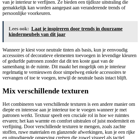
van je interieur te verfijnen. Ze bieden een tijdloze uitstraling die
gemakkelijk kan worden aangepast aan veranderende trends of
persoonlijke voorkeuren.
Lees ook:
Laat je inspireren door trends in duurzame
kindermeubels van dit jaar
Wanneer je kiest voor neutrale tinten als basis, kun je eenvoudig
accessoires of decoratieve elementen toevoegen in levendige kleuren
of gedurfde patronen zonder dat dit ten koste gaat van de
samenhang in de ruimte. Dit maakt het mogelijk om je interieur
regelmatig te vernieuwen door simpelweg enkele accessoires te
vervangen of toe te voegen, terwijl de neutrale basis intact blijft.
Mix verschillende texturen
Het combineren van verschillende texturen is een andere manier om
diepte en interesse aan je interieur toe te voegen wanneer je met
patronen werkt. Textuur speelt een cruciale rol in hoe we ruimtes
ervaren; het kan warmte en comfort uitstralen of juist moderniteit en
verfijning. Door verschillende texturen te mengen, zoals zachte
stoffen, ruwe materialen en glanzende afwerkingen, kun je een rijke
en uitnodigende omgeving creëren die zowel visueel als tactiel