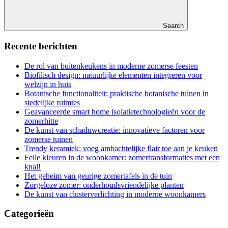
Search
Recente berichten
De rol van buitenkeukens in moderne zomerse feesten
Biofilisch design: natuurlijke elementen integreren voor
welzijn in huis
Botanische functionaliteit: praktische botanische tuinen in
stedelijke ruimtes
Geavanceerde smart home isolatietechnologieën voor de
zomerhitte
De kunst van schaduwcreatie: innovatieve factoren voor
zomerse tuinen
Trendy keramiek: voeg ambachtelijke flair toe aan je keuken
Felle kleuren in de woonkamer: zomertransformaties met een
knal!
Het geheim van geurige zomertafels in de tuin
Zorgeloze zomer: onderhoudsvriendelijke planten
De kunst van clusterverlichting in moderne woonkamers
Categorieën