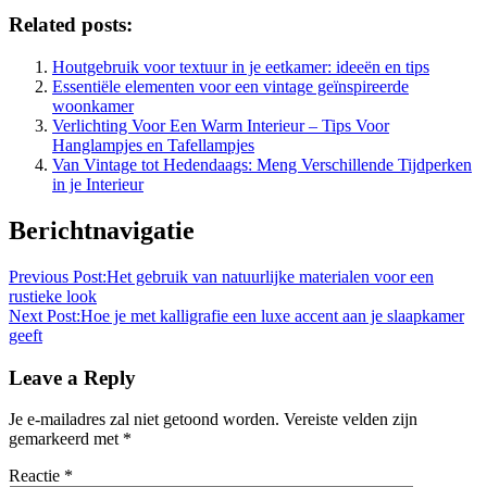
Related posts:
Houtgebruik voor textuur in je eetkamer: ideeën en tips
Essentiële elementen voor een vintage geïnspireerde
woonkamer
Verlichting Voor Een Warm Interieur – Tips Voor
Hanglampjes en Tafellampjes
Van Vintage tot Hedendaags: Meng Verschillende Tijdperken
in je Interieur
Berichtnavigatie
Previous Post:
Het gebruik van natuurlijke materialen voor een
rustieke look
Next Post:
Hoe je met kalligrafie een luxe accent aan je slaapkamer
geeft
Leave a Reply
Je e-mailadres zal niet getoond worden.
Vereiste velden zijn
gemarkeerd met
*
Reactie
*