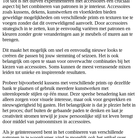
Tot slot is het durven experimenteren met accessoires een cruciaal
aspect bij het combineren van patronen in je interieur. Accessoires
zoals kussens, dekens, kunstwerken en vloerkleden bieden
geweldige mogelijkheden om verschillende prints en texturen toe te
voegen zonder dat dit overweldigend aanvoelt. Door accessoires
strategisch in te zetten, kun je eenvoudig variëren met patronen en
kleuren zonder grote veranderingen aan je meubels of muren aan te
brengen.
Dit maakt het mogelijk om snel en eenvoudig nieuwe looks te
creëren die passen bij jouw stemming of seizoen. Het is ook
belangrijk om open te staan voor onverwachte combinaties bij het
kiezen van accessoires. Soms kunnen de meest verrassende mixen
leiden tot unieke en inspirerende resultaten.
Probeer bijvoorbeeld kussens met verschillende prints op dezelfde
bank te plaatsen of gebruik meerdere kunstwerken met
uiteenlopende stijlen op één muur. Deze speelse benadering kan niet
alleen zorgen voor visuele interesse, maar ook voor gesprekken en
nieuwsgierigheid bij gasten. Het belangrijkste is dat je plezier hebt in
het proces; durf buiten de gebaande paden te denken en laat je
creativiteit stromen terwijl je jouw persoonlijke stijl tot leven brengt
door middel van patroonmixen in accessoires.
Als je geïnteresseerd bent in het combineren van verschillende
patronen in je woonkamer, vind je mogelijk ook het artikel over