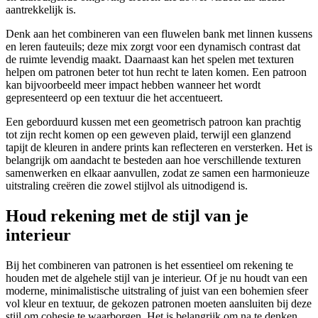
aantrekkelijk is.
Denk aan het combineren van een fluwelen bank met linnen kussens
en leren fauteuils; deze mix zorgt voor een dynamisch contrast dat
de ruimte levendig maakt. Daarnaast kan het spelen met texturen
helpen om patronen beter tot hun recht te laten komen. Een patroon
kan bijvoorbeeld meer impact hebben wanneer het wordt
gepresenteerd op een textuur die het accentueert.
Een geborduurd kussen met een geometrisch patroon kan prachtig
tot zijn recht komen op een geweven plaid, terwijl een glanzend
tapijt de kleuren in andere prints kan reflecteren en versterken. Het is
belangrijk om aandacht te besteden aan hoe verschillende texturen
samenwerken en elkaar aanvullen, zodat ze samen een harmonieuze
uitstraling creëren die zowel stijlvol als uitnodigend is.
Houd rekening met de stijl van je
interieur
Bij het combineren van patronen is het essentieel om rekening te
houden met de algehele stijl van je interieur. Of je nu houdt van een
moderne, minimalistische uitstraling of juist van een bohemien sfeer
vol kleur en textuur, de gekozen patronen moeten aansluiten bij deze
stijl om cohesie te waarborgen. Het is belangrijk om na te denken