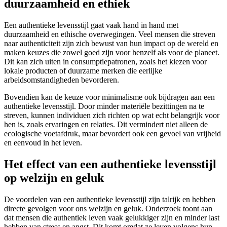
duurzaamheid en ethiek
Een authentieke levensstijl gaat vaak hand in hand met
duurzaamheid en ethische overwegingen. Veel mensen die streven
naar authenticiteit zijn zich bewust van hun impact op de wereld en
maken keuzes die zowel goed zijn voor henzelf als voor de planeet.
Dit kan zich uiten in consumptiepatronen, zoals het kiezen voor
lokale producten of duurzame merken die eerlijke
arbeidsomstandigheden bevorderen.
Bovendien kan de keuze voor minimalisme ook bijdragen aan een
authentieke levensstijl. Door minder materiële bezittingen na te
streven, kunnen individuen zich richten op wat echt belangrijk voor
hen is, zoals ervaringen en relaties. Dit vermindert niet alleen de
ecologische voetafdruk, maar bevordert ook een gevoel van vrijheid
en eenvoud in het leven.
Het effect van een authentieke levensstijl
op welzijn en geluk
De voordelen van een authentieke levensstijl zijn talrijk en hebben
directe gevolgen voor ons welzijn en geluk. Onderzoek toont aan
dat mensen die authentiek leven vaak gelukkiger zijn en minder last
hebben van stress en angst. Dit komt omdat ze leven volgens hun