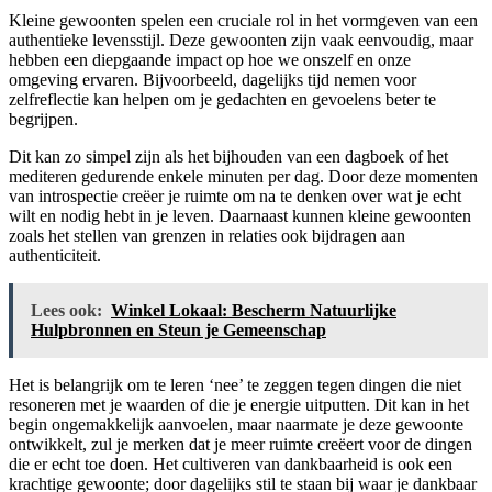
Kleine gewoonten spelen een cruciale rol in het vormgeven van een
authentieke levensstijl. Deze gewoonten zijn vaak eenvoudig, maar
hebben een diepgaande impact op hoe we onszelf en onze
omgeving ervaren. Bijvoorbeeld, dagelijks tijd nemen voor
zelfreflectie kan helpen om je gedachten en gevoelens beter te
begrijpen.
Dit kan zo simpel zijn als het bijhouden van een dagboek of het
mediteren gedurende enkele minuten per dag. Door deze momenten
van introspectie creëer je ruimte om na te denken over wat je echt
wilt en nodig hebt in je leven. Daarnaast kunnen kleine gewoonten
zoals het stellen van grenzen in relaties ook bijdragen aan
authenticiteit.
Lees ook:
Winkel Lokaal: Bescherm Natuurlijke
Hulpbronnen en Steun je Gemeenschap
Het is belangrijk om te leren ‘nee’ te zeggen tegen dingen die niet
resoneren met je waarden of die je energie uitputten. Dit kan in het
begin ongemakkelijk aanvoelen, maar naarmate je deze gewoonte
ontwikkelt, zul je merken dat je meer ruimte creëert voor de dingen
die er echt toe doen. Het cultiveren van dankbaarheid is ook een
krachtige gewoonte; door dagelijks stil te staan bij waar je dankbaar