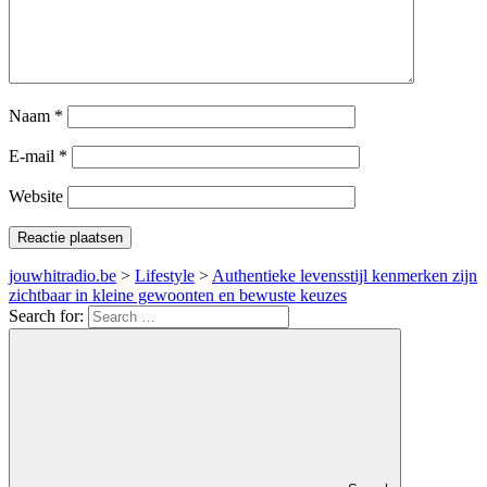
Naam
*
E-mail
*
Website
jouwhitradio.be
>
Lifestyle
>
Authentieke levensstijl kenmerken zijn
zichtbaar in kleine gewoonten en bewuste keuzes
Search for: