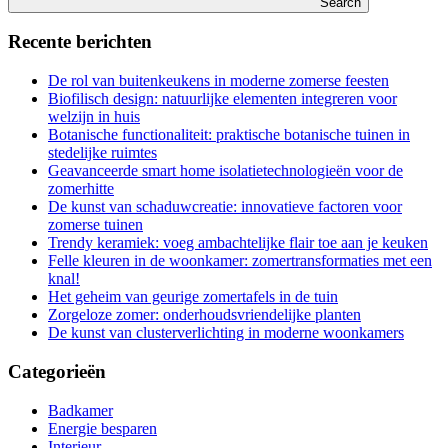
Search
Recente berichten
De rol van buitenkeukens in moderne zomerse feesten
Biofilisch design: natuurlijke elementen integreren voor
welzijn in huis
Botanische functionaliteit: praktische botanische tuinen in
stedelijke ruimtes
Geavanceerde smart home isolatietechnologieën voor de
zomerhitte
De kunst van schaduwcreatie: innovatieve factoren voor
zomerse tuinen
Trendy keramiek: voeg ambachtelijke flair toe aan je keuken
Felle kleuren in de woonkamer: zomertransformaties met een
knal!
Het geheim van geurige zomertafels in de tuin
Zorgeloze zomer: onderhoudsvriendelijke planten
De kunst van clusterverlichting in moderne woonkamers
Categorieën
Badkamer
Energie besparen
Interieur