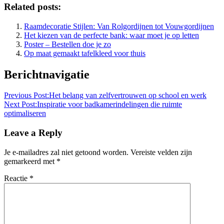
Related posts:
Raamdecoratie Stijlen: Van Rolgordijnen tot Vouwgordijnen
Het kiezen van de perfecte bank: waar moet je op letten
Poster – Bestellen doe je zo
Op maat gemaakt tafelkleed voor thuis
Berichtnavigatie
Previous Post:
Het belang van zelfvertrouwen op school en werk
Next Post:
Inspiratie voor badkamerindelingen die ruimte
optimaliseren
Leave a Reply
Je e-mailadres zal niet getoond worden.
Vereiste velden zijn
gemarkeerd met
*
Reactie
*