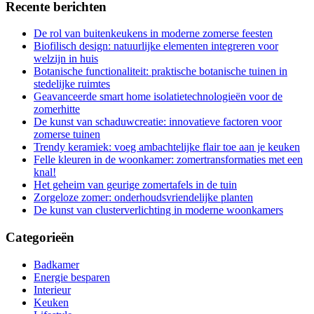
Recente berichten
De rol van buitenkeukens in moderne zomerse feesten
Biofilisch design: natuurlijke elementen integreren voor
welzijn in huis
Botanische functionaliteit: praktische botanische tuinen in
stedelijke ruimtes
Geavanceerde smart home isolatietechnologieën voor de
zomerhitte
De kunst van schaduwcreatie: innovatieve factoren voor
zomerse tuinen
Trendy keramiek: voeg ambachtelijke flair toe aan je keuken
Felle kleuren in de woonkamer: zomertransformaties met een
knal!
Het geheim van geurige zomertafels in de tuin
Zorgeloze zomer: onderhoudsvriendelijke planten
De kunst van clusterverlichting in moderne woonkamers
Categorieën
Badkamer
Energie besparen
Interieur
Keuken