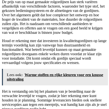
De prijs van op maat gemaakte rolgordijnen kan sterk variëren
afhankelijk van verschillende factoren, waaronder het type stof, het
gekozen bedieningssysteem en de afmetingen van de gordijnen.
Over het algemeen geldt dat hoe complexer het ontwerp en hoe
hoger de kwaliteit van de materialen, hoe duurder de rolgordijnen
zullen zijn. Het is raadzaam om verschillende aanbieders te
vergelijken en offertes aan te vragen om een goed beeld te krijgen
van wat er beschikbaar is binnen jouw budget.
Houd er rekening mee dat investeren in kwaliteitsgordijnen op lange
termijn voordelig kan zijn vanwege hun duurzaamheid en
functionaliteit. Wat betreft levertijd kunnen op maat gemaakte
rolgordijnen doorgaans enkele weken duren voordat ze klaar zijn
voor installatie. Dit komt omdat elk gordijn speciaal wordt
vervaardigd volgens jouw specificaties en wensen.
Lees ook:
Warme stoffen en rijke kleuren voor een knusse
uitstraling
Het is verstandig om bij het plaatsen van je bestelling naar de
verwachte levertijd te vragen, zodat je hier rekening mee kunt
houden in je planning. Sommige leveranciers bieden ook snellere
serviceopties aan tegen een meerprijs, wat handig kan zijn als je snel
nieuwe gordijnen nodig hebt.