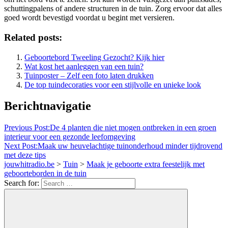
schuttingpalens of andere structuren in de tuin. Zorg ervoor dat alles
goed wordt bevestigd voordat u begint met versieren.
Related posts:
Geboortebord Tweeling Gezocht? Kijk hier
Wat kost het aanleggen van een tuin?
Tuinposter – Zelf een foto laten drukken
De top tuindecoraties voor een stijlvolle en unieke look
Berichtnavigatie
Previous Post:
De 4 planten die niet mogen ontbreken in een groen
interieur voor een gezonde leefomgeving
Next Post:
Maak uw heuvelachtige tuinonderhoud minder tijdrovend
met deze tips
jouwhitradio.be
>
Tuin
>
Maak je geboorte extra feestelijk met
geboorteborden in de tuin
Search for: