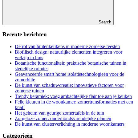
Search
Recente berichten
De rol van buitenkeukens in moderne zomerse feesten
Biofilisch design: natuurlijke elementen integreren voor
welzijn in huis
Botanische functionaliteit: praktische botanische tuinen in
stedelijke ruimtes
Geavanceerde smart home isolatietechnologieën voor de
zomerhitte
De kunst van schaduwcreatie: innovatieve factoren voor
zomerse tuinen
Trendy keramiek: voeg ambachtelijke flair toe aan je keuken
Felle kleuren in de woonkamer: zomertransformaties met een
knal!
Het geheim van geurige zomertafels in de tuin
Zorgeloze zomer: onderhoudsvriendelijke planten
De kunst van clusterverlichting in moderne woonkamers
Categorieën