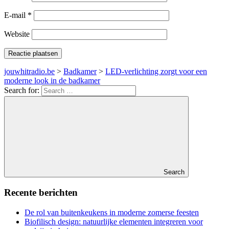
E-mail
*
Website
jouwhitradio.be
>
Badkamer
>
LED-verlichting zorgt voor een
moderne look in de badkamer
Search for:
Search
Recente berichten
De rol van buitenkeukens in moderne zomerse feesten
Biofilisch design: natuurlijke elementen integreren voor