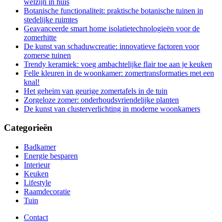
welzijn in huis
Botanische functionaliteit: praktische botanische tuinen in
stedelijke ruimtes
Geavanceerde smart home isolatietechnologieën voor de
zomerhitte
De kunst van schaduwcreatie: innovatieve factoren voor
zomerse tuinen
Trendy keramiek: voeg ambachtelijke flair toe aan je keuken
Felle kleuren in de woonkamer: zomertransformaties met een
knal!
Het geheim van geurige zomertafels in de tuin
Zorgeloze zomer: onderhoudsvriendelijke planten
De kunst van clusterverlichting in moderne woonkamers
Categorieën
Badkamer
Energie besparen
Interieur
Keuken
Lifestyle
Raamdecoratie
Tuin
Contact