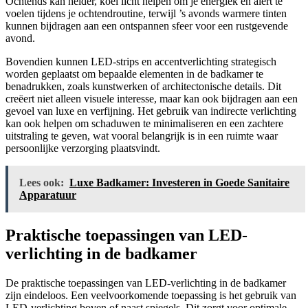
Ochtends kan helder, koel licht helpen om je energiek en alert te
voelen tijdens je ochtendroutine, terwijl ’s avonds warmere tinten
kunnen bijdragen aan een ontspannen sfeer voor een rustgevende
avond.
Bovendien kunnen LED-strips en accentverlichting strategisch
worden geplaatst om bepaalde elementen in de badkamer te
benadrukken, zoals kunstwerken of architectonische details. Dit
creëert niet alleen visuele interesse, maar kan ook bijdragen aan een
gevoel van luxe en verfijning. Het gebruik van indirecte verlichting
kan ook helpen om schaduwen te minimaliseren en een zachtere
uitstraling te geven, wat vooral belangrijk is in een ruimte waar
persoonlijke verzorging plaatsvindt.
Lees ook:
Luxe Badkamer: Investeren in Goede Sanitaire
Apparatuur
Praktische toepassingen van LED-
verlichting in de badkamer
De praktische toepassingen van LED-verlichting in de badkamer
zijn eindeloos. Een veelvoorkomende toepassing is het gebruik van
LED-verlichting boven of naast spiegels. Dit zorgt voor optimale