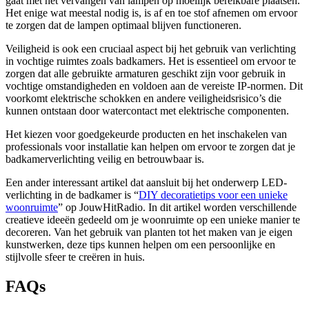
gaat met het vervangen van lampen op moeilijk bereikbare plaatsen.
Het enige wat meestal nodig is, is af en toe stof afnemen om ervoor
te zorgen dat de lampen optimaal blijven functioneren.
Veiligheid is ook een cruciaal aspect bij het gebruik van verlichting
in vochtige ruimtes zoals badkamers. Het is essentieel om ervoor te
zorgen dat alle gebruikte armaturen geschikt zijn voor gebruik in
vochtige omstandigheden en voldoen aan de vereiste IP-normen. Dit
voorkomt elektrische schokken en andere veiligheidsrisico’s die
kunnen ontstaan door watercontact met elektrische componenten.
Het kiezen voor goedgekeurde producten en het inschakelen van
professionals voor installatie kan helpen om ervoor te zorgen dat je
badkamerverlichting veilig en betrouwbaar is.
Een ander interessant artikel dat aansluit bij het onderwerp LED-
verlichting in de badkamer is “
DIY decoratietips voor een unieke
woonruimte
” op JouwHitRadio. In dit artikel worden verschillende
creatieve ideeën gedeeld om je woonruimte op een unieke manier te
decoreren. Van het gebruik van planten tot het maken van je eigen
kunstwerken, deze tips kunnen helpen om een persoonlijke en
stijlvolle sfeer te creëren in huis.
FAQs