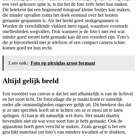
een veel gekozen optie is, is dat het de foto zelfs beter kan maken.
Dit betekent dat een beginnend fotograaf kleine foutjes kan maken,
die minder opvallen zodra het doek eenmaal over het houten
geraamte gespannen is. Als het beeld goed strakgespannen is
Worden de verschillende vlakken meer egaal, waardoor eventuele
oneffenheden wegvallen. Ook wanneer je de foto’s met een wat
minder goed toestel hebt gemaakt kan dit een voordeel zijn. Foto’s
die je bijvoorbeeld met je telefoon of een compact camera schiet
komen goed tot hun recht.
Lees ook:
Foto op plexiglas groot formaat
Altijd gelijk beeld
Een voordeel van canvas is dat het niet afhankelijk is van de lichtval
en het soort licht. De fotocollage die je maakt komt er namelijk
onder alle omstandigheden ongeveer gelijk uit. Dit betekent dus dat
je ze niet specifiek hoeft uit te lichten om ze er mooi uit te laten
springen. Al kan je dit natuurlijk wel doen. Het maakt daarbij
bovendien niet uit wat voor soort foto je hebt gemaakt. Ook de
apparatuur hoeft geen verschil te maken. Zoals gezegd is het een
geschikt materiaal om foto’s van mindere kwaliteit af te drukken,