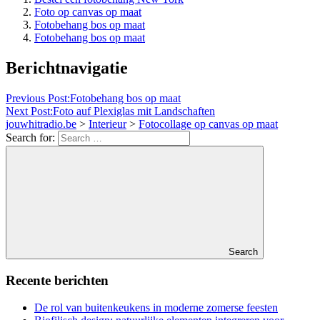
Foto op canvas op maat
Fotobehang bos op maat
Fotobehang bos op maat
Berichtnavigatie
Previous Post:
Fotobehang bos op maat
Next Post:
Foto auf Plexiglas mit Landschaften
jouwhitradio.be
>
Interieur
>
Fotocollage op canvas op maat
Search for:
Search
Recente berichten
De rol van buitenkeukens in moderne zomerse feesten