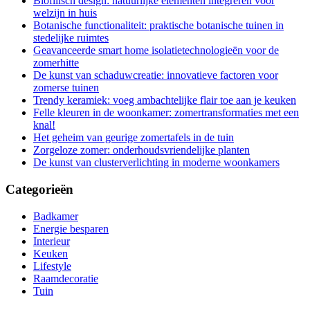
Biofilisch design: natuurlijke elementen integreren voor
welzijn in huis
Botanische functionaliteit: praktische botanische tuinen in
stedelijke ruimtes
Geavanceerde smart home isolatietechnologieën voor de
zomerhitte
De kunst van schaduwcreatie: innovatieve factoren voor
zomerse tuinen
Trendy keramiek: voeg ambachtelijke flair toe aan je keuken
Felle kleuren in de woonkamer: zomertransformaties met een
knal!
Het geheim van geurige zomertafels in de tuin
Zorgeloze zomer: onderhoudsvriendelijke planten
De kunst van clusterverlichting in moderne woonkamers
Categorieën
Badkamer
Energie besparen
Interieur
Keuken
Lifestyle
Raamdecoratie
Tuin