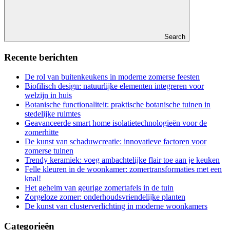
Search
Recente berichten
De rol van buitenkeukens in moderne zomerse feesten
Biofilisch design: natuurlijke elementen integreren voor
welzijn in huis
Botanische functionaliteit: praktische botanische tuinen in
stedelijke ruimtes
Geavanceerde smart home isolatietechnologieën voor de
zomerhitte
De kunst van schaduwcreatie: innovatieve factoren voor
zomerse tuinen
Trendy keramiek: voeg ambachtelijke flair toe aan je keuken
Felle kleuren in de woonkamer: zomertransformaties met een
knal!
Het geheim van geurige zomertafels in de tuin
Zorgeloze zomer: onderhoudsvriendelijke planten
De kunst van clusterverlichting in moderne woonkamers
Categorieën