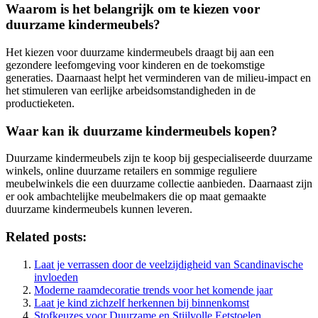
Waarom is het belangrijk om te kiezen voor
duurzame kindermeubels?
Het kiezen voor duurzame kindermeubels draagt bij aan een
gezondere leefomgeving voor kinderen en de toekomstige
generaties. Daarnaast helpt het verminderen van de milieu-impact en
het stimuleren van eerlijke arbeidsomstandigheden in de
productieketen.
Waar kan ik duurzame kindermeubels kopen?
Duurzame kindermeubels zijn te koop bij gespecialiseerde duurzame
winkels, online duurzame retailers en sommige reguliere
meubelwinkels die een duurzame collectie aanbieden. Daarnaast zijn
er ook ambachtelijke meubelmakers die op maat gemaakte
duurzame kindermeubels kunnen leveren.
Related posts:
Laat je verrassen door de veelzijdigheid van Scandinavische
invloeden
Moderne raamdecoratie trends voor het komende jaar
Laat je kind zichzelf herkennen bij binnenkomst
Stofkeuzes voor Duurzame en Stijlvolle Eetstoelen