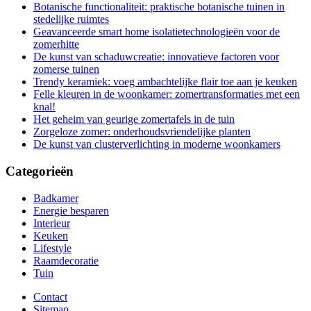
Botanische functionaliteit: praktische botanische tuinen in
stedelijke ruimtes
Geavanceerde smart home isolatietechnologieën voor de
zomerhitte
De kunst van schaduwcreatie: innovatieve factoren voor
zomerse tuinen
Trendy keramiek: voeg ambachtelijke flair toe aan je keuken
Felle kleuren in de woonkamer: zomertransformaties met een
knal!
Het geheim van geurige zomertafels in de tuin
Zorgeloze zomer: onderhoudsvriendelijke planten
De kunst van clusterverlichting in moderne woonkamers
Categorieën
Badkamer
Energie besparen
Interieur
Keuken
Lifestyle
Raamdecoratie
Tuin
Contact
Sitemap