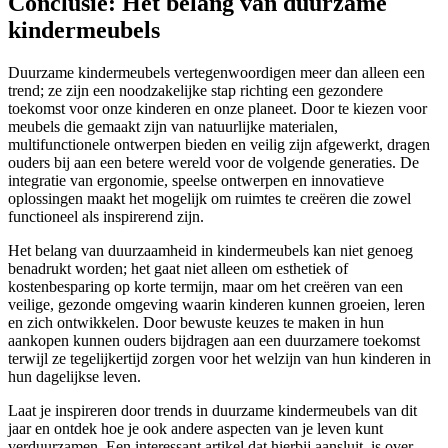
Conclusie: Het belang van duurzame
kindermeubels
Duurzame kindermeubels vertegenwoordigen meer dan alleen een
trend; ze zijn een noodzakelijke stap richting een gezondere
toekomst voor onze kinderen en onze planeet. Door te kiezen voor
meubels die gemaakt zijn van natuurlijke materialen,
multifunctionele ontwerpen bieden en veilig zijn afgewerkt, dragen
ouders bij aan een betere wereld voor de volgende generaties. De
integratie van ergonomie, speelse ontwerpen en innovatieve
oplossingen maakt het mogelijk om ruimtes te creëren die zowel
functioneel als inspirerend zijn.
Het belang van duurzaamheid in kindermeubels kan niet genoeg
benadrukt worden; het gaat niet alleen om esthetiek of
kostenbesparing op korte termijn, maar om het creëren van een
veilige, gezonde omgeving waarin kinderen kunnen groeien, leren
en zich ontwikkelen. Door bewuste keuzes te maken in hun
aankopen kunnen ouders bijdragen aan een duurzamere toekomst
terwijl ze tegelijkertijd zorgen voor het welzijn van hun kinderen in
hun dagelijkse leven.
Laat je inspireren door trends in duurzame kindermeubels van dit
jaar en ontdek hoe je ook andere aspecten van je leven kunt
verduurzamen. Een interessant artikel dat hierbij aansluit, is over