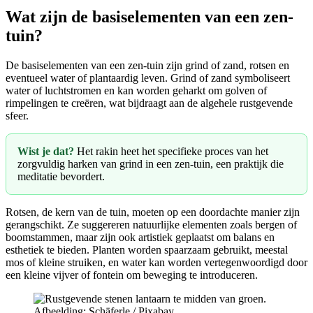
Wat zijn de basiselementen van een zen-
tuin?
De basiselementen van een zen-tuin zijn grind of zand, rotsen en
eventueel water of plantaardig leven. Grind of zand symboliseert
water of luchtstromen en kan worden geharkt om golven of
rimpelingen te creëren, wat bijdraagt aan de algehele rustgevende
sfeer.
Wist je dat?
Het rakin heet het specifieke proces van het
zorgvuldig harken van grind in een zen-tuin, een praktijk die
meditatie bevordert.
Rotsen, de kern van de tuin, moeten op een doordachte manier zijn
gerangschikt. Ze suggereren natuurlijke elementen zoals bergen of
boomstammen, maar zijn ook artistiek geplaatst om balans en
esthetiek te bieden. Planten worden spaarzaam gebruikt, meestal
mos of kleine struiken, en water kan worden vertegenwoordigd door
een kleine vijver of fontein om beweging te introduceren.
Afbeelding: Schäferle / Pixabay