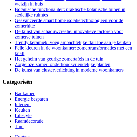
welzijn in huis
Botanische functionaliteit: praktische botanische tuinen in
stedelijke ruimtes
Geavanceerde smart home isolatietechnologieën voor de
zomerhitte
De kunst van schaduwcreatie: innovatieve factoren voor
zomerse tuinen
Trendy keramiek: voeg ambachtelijke flair toe aan je keuken
Felle kleuren in de woonkamer: zomertransformaties met een
knal!
Het geheim van geurige zomertafels in de tuin
Zorgeloze zomer: onderhoudsvriendelijke planten
De kunst van clusterverlichting in moderne woonkamers
Categorieën
Badkamer
Energie besparen
Interieur
Keuken
Lifestyle
Raamdecoratie
Tuin
Contact