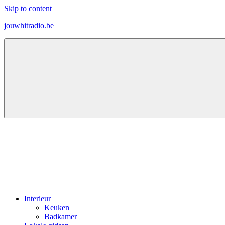
Skip to content
jouwhitradio.be
Wooninspiratie
voor
elk
type
huis
en
appartement
Interieur
Keuken
Badkamer