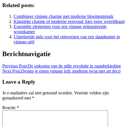
Related posts:
Combineer vintage charme met moderne bloementrends
Klassieke charme of moderne eenvoud: kies jouw wereldkaart
Essentiële elementen voor een vintage geïnspireerde
woonkamer
Uitgebreide gids voor het ontwerpen van een slaapkamer in
vintage-stijl
Berichtnavigatie
Previous Post:
De opkomst van de stille revolutie in raambekleding
Next Post:
Design je eigen vintage loft: moderne twist met art deco
Leave a Reply
Je e-mailadres zal niet getoond worden.
Vereiste velden zijn
gemarkeerd met
*
Reactie
*