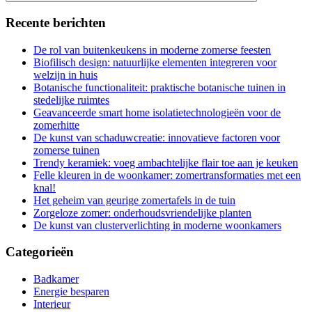
Recente berichten
De rol van buitenkeukens in moderne zomerse feesten
Biofilisch design: natuurlijke elementen integreren voor
welzijn in huis
Botanische functionaliteit: praktische botanische tuinen in
stedelijke ruimtes
Geavanceerde smart home isolatietechnologieën voor de
zomerhitte
De kunst van schaduwcreatie: innovatieve factoren voor
zomerse tuinen
Trendy keramiek: voeg ambachtelijke flair toe aan je keuken
Felle kleuren in de woonkamer: zomertransformaties met een
knal!
Het geheim van geurige zomertafels in de tuin
Zorgeloze zomer: onderhoudsvriendelijke planten
De kunst van clusterverlichting in moderne woonkamers
Categorieën
Badkamer
Energie besparen
Interieur